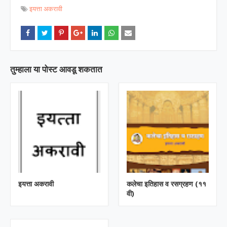
इयत्ता अकरावी
तुम्‍हाला या पोस्‍ट आवडू शकतात
इयत्ता अकरावी
कलेचा इतिहास व रसग्रहण (११
वी)