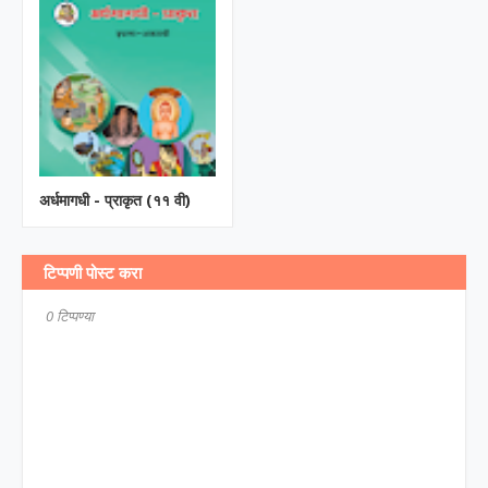
अर्धमागधी - प्राकृत (११ वी)
टिप्पणी पोस्ट करा
0 टिप्पण्या