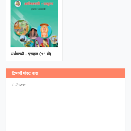
अर्धमागधी - प्राकृत (११ वी)
टिप्पणी पोस्ट करा
0 टिप्पण्या