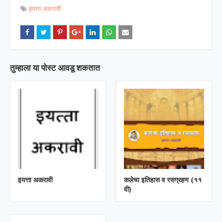
इयत्ता अकरावी
तुम्‍हाला या पोस्‍ट आवडू शकतात
इयत्ता अकरावी
कलेचा इतिहास व रसग्रहण (११
वी)