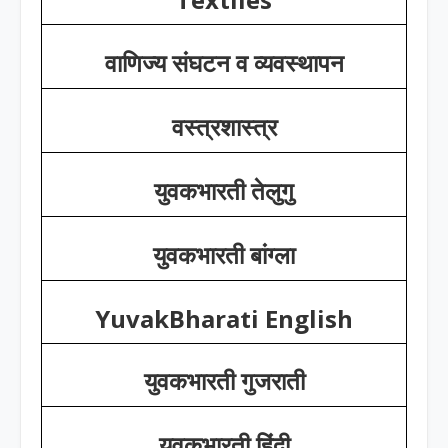
वाणिज्य संघटन व व्यवस्थापन
वस्त्रशास्त्र
युवकभारती तेलुगु
युवकभारती बांग्ला
YuvakBharati English
युवकभारती गुजराती
युवकभारती हिंदी