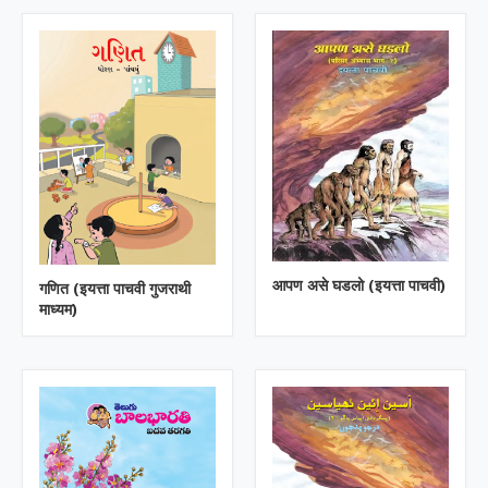
आपण असे घडलो (इयत्ता पाचवी)
गणित (इयत्ता पाचवी गुजराथी
माध्यम)