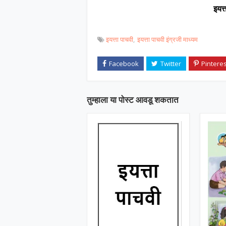
इयत्
इयत्ता पाचवी
इयत्ता पाचवी इंग्रजी माध्यम
तुम्‍हाला या पोस्‍ट आवडू शकतात