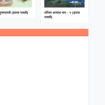
सुगमभारती (इयत्ता पाचवी)
परिसर अभ्यास भाग - १ (इयत्ता
पाचवी)