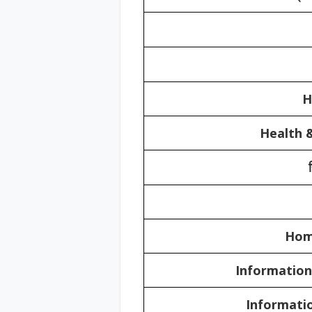
H
Health &
Hom
Informatio
Informati