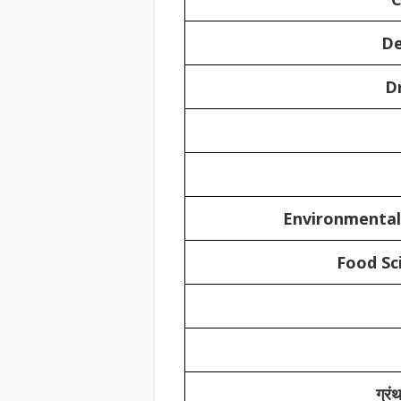
De
D
Environmental
Food Sc
ग्रं