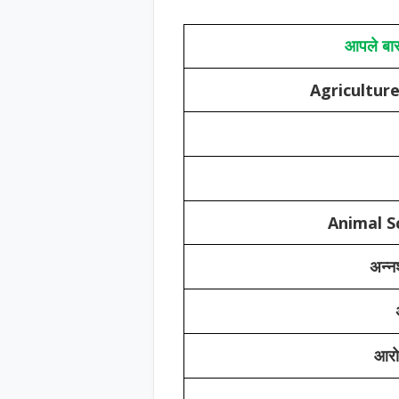
आपले बार
Agricultur
Animal S
अन्नश
आरोग