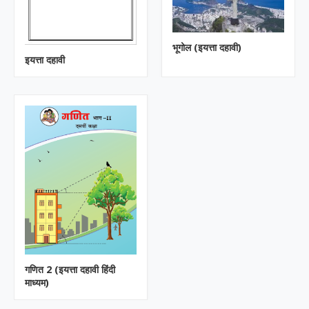
भूगोल (इयत्ता दहावी)
इयत्ता दहावी
गणित 2 (इयत्ता दहावी हिंदी
माध्यम)