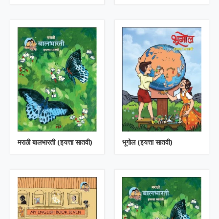
मराठी बालभारती (इयत्ता सातवी)
भूगोल (इयत्ता सातवी)