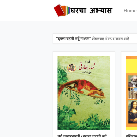
Home
इयत्ता दहावी उर्दू माध्यम
लेबलसह पोस्ट दाखवत आहे
उर्दू कुमारभारती (इयत्ता दहावी उर्दू
इतिहास 