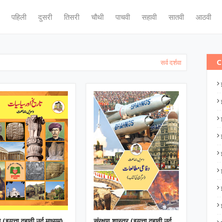
पहिली
दुसरी
तिसरी
चौथी
पाचवी
सहावी
सातवी
आठवी
C
सर्व दर्शवा
(इयत्ता दहावी उर्दू माध्यम)
संरक्षण शास्त्र (इयत्ता दहावी उर्दू