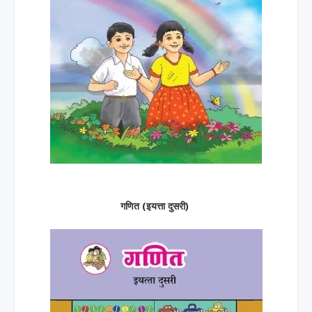
गणित (इयत्ता दुसरी)