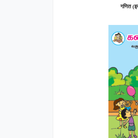
गणित (इय