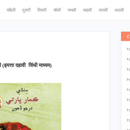
पहिली
दुसरी
तिसरी
चौथी
पाचवी
सहावी
सातवी
आठवी
C
ी (इयत्ता दहावी सिंधी माध्यम)