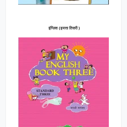
इंग्लिश (इयत्ता तिसरी )