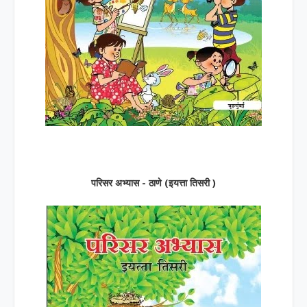
परिसर अभ्यास - ठाणे (इयत्ता तिसरी )