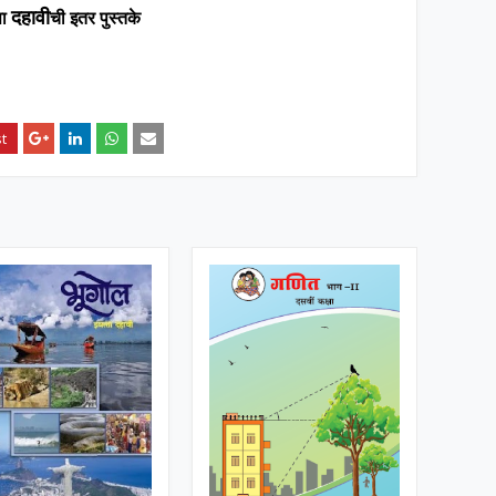
दहावी
ता
ची इतर पुस्तके