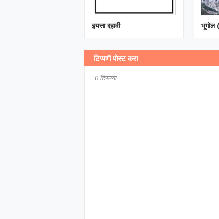
इयत्ता दहावी
भूगोल (
टिप्पणी पोस्ट करा
0 टिप्पण्या