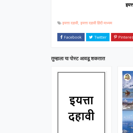
इयत्
इयत्ता दहावी
इयत्ता दहावी हिंदी माध्यम
तुम्‍हाला या पोस्‍ट आवडू शकतात