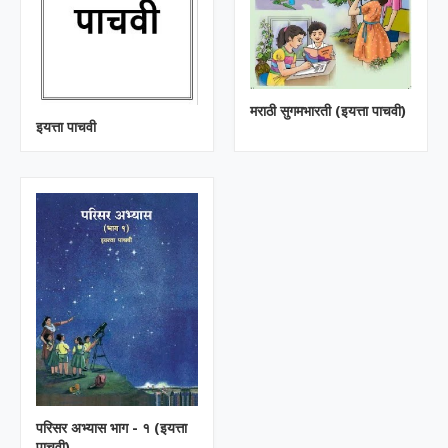
मराठी सुगमभारती (इयत्ता पाचवी)
इयत्ता पाचवी
परिसर अभ्यास भाग - १ (इयत्ता
पाचवी)