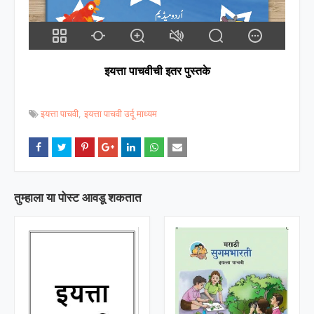
इयत्ता पाचवीची इतर पुस्तके
इयत्ता पाचवी
इयत्ता पाचवी उर्दू माध्यम
तुम्‍हाला या पोस्‍ट आवडू शकतात