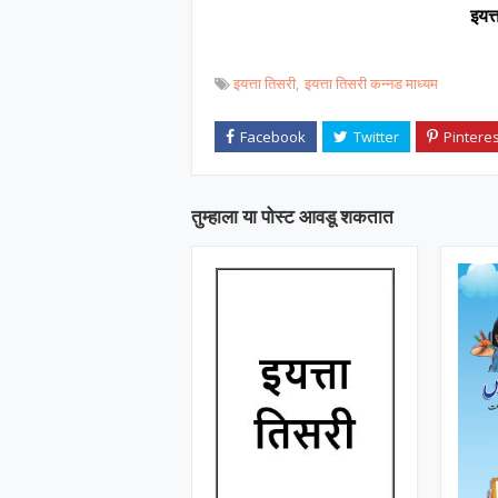
इयत्
इयत्ता तिसरी
इयत्ता तिसरी कन्नड माध्यम
तुम्‍हाला या पोस्‍ट आवडू शकतात