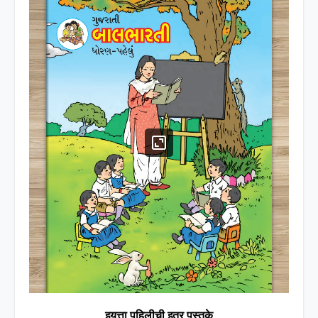
इयत्ता पहिलीची इतर पुस्तके