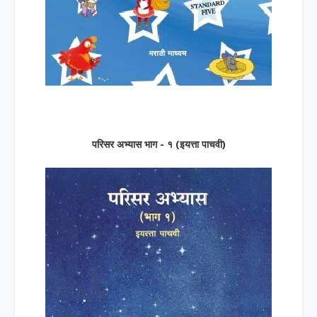
परिसर अभ्यास भाग - १ (इयत्ता पाचवी)