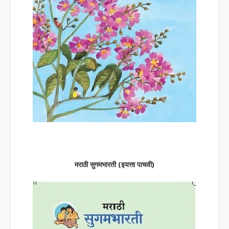
मराठी सुगमभारती (इयत्ता पाचवी)