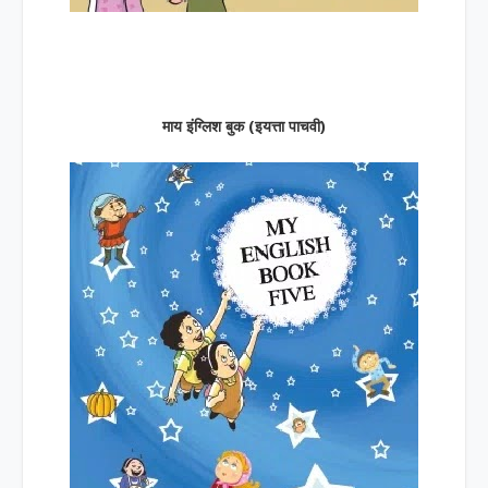
माय इंग्लिश बुक (इयत्ता पाचवी)