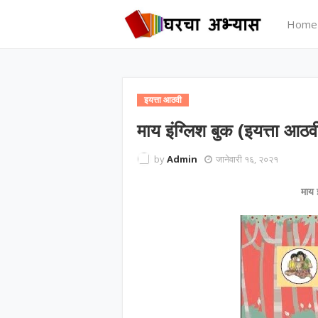
Home
इयत्ता आठवी
माय इंग्लिश बुक (इयत्ता आठव
by
Admin
जानेवारी १६, २०२१
माय 