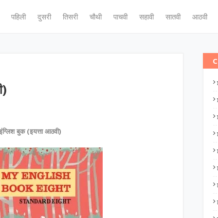
पहिली
दुसरी
तिसरी
चौथी
पाचवी
सहावी
सातवी
आठवी
C
ी)
इंग्लिश बुक (इयत्ता आठवी)