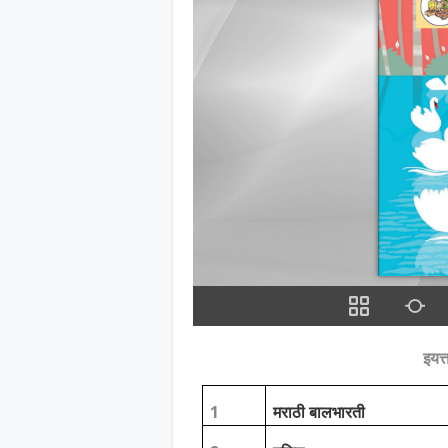
इयत्
1
मराठी बालभारती