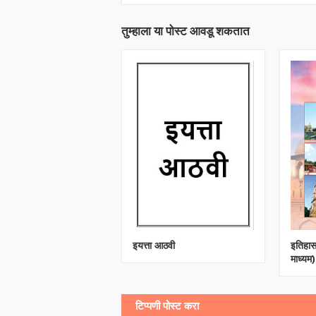
तुम्‍हाला या पोस्‍ट आवडू शकतात
इयत्ता आठवी
इतिहास
माध्यम)
टिप्पणी पोस्ट करा